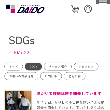
HOME
SDGs
大同警備保障について
トピックス
特徴や強み
すべて
SDGs
サービス紹介
トピックス
会社概要
地域への貢献活動
社内行事
防犯訓練
私たちの取り組み
セキュリティ機器一覧
障がい者理解講座を開催しています
社員ブログ
年に３回、足や目の不自由な講師による講
習会を開催しています。案内される立場の
個人のお客様