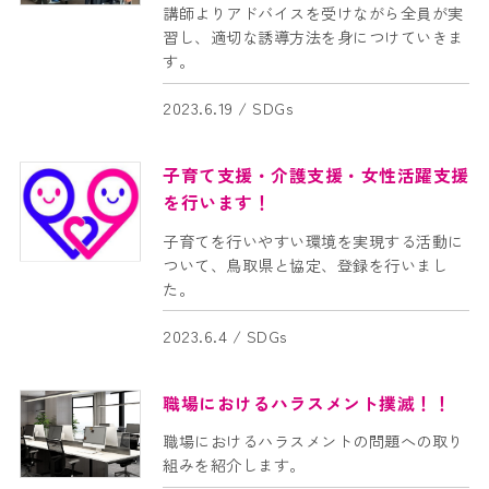
講師よりアドバイスを受けながら全員が実
習し、適切な誘導方法を身につけていきま
す。
法人のお客様
2023.6.19 /
SDGs
オフィスセキュリティ
監視カメラシステム
子育て支援・介護支援・女性活躍支援
を行います！
交通誘導・イベント警備・施設警備等
子育てを行いやすい環境を実現する活動に
消防設備設計・施工・点検
ついて、鳥取県と協定、登録を行いまし
屋外看板点検
た。
AEDレンタルサービス
2023.6.4 /
SDGs
電気工事
職場におけるハラスメント撲滅！！
商品一覧
職場におけるハラスメントの問題への取り
組みを紹介します。
特定商取引法に基づく表記