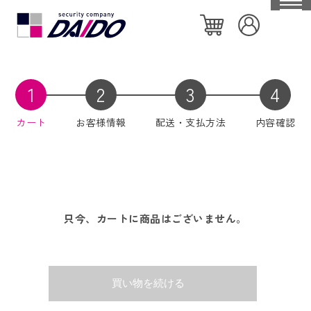
HOME
大同警備保障について
カート
お客様情報
配送・支払方法
内容確認
特徴や強み
会社概要
私たちの取り組み
只今、カートに商品はございません。
セキュリティ機器一覧
社員ブログ
個人のお客様