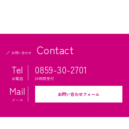
法人のお客様
オフィスセキュリティ
監視カメラシステム
Contact
交通誘導・イベント警備・施設警備等
お問い合わせ
消防設備設計・施工・点検
Tel
0859-30-2701
屋外看板点検
お電話
24時間受付
AEDレンタルサービス
Mail
電気工事
お問い合わせフォーム
メール
商品一覧
特定商取引法に基づく表記