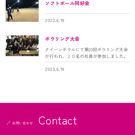
ソフトボール同好会
法人のお客様
2023.6.19
オフィスセキュリティ
ボウリング大会
監視カメラシステム
クイーンボウルにて第20回ボウリング大会
交通誘導・イベント警備・施設警備等
が行われ、２０名の社員が参加しました。
消防設備設計・施工・点検
2023.6.19
屋外看板点検
AEDレンタルサービス
電気工事
商品一覧
Contact
お問い合わせ
特定商取引法に基づく表記