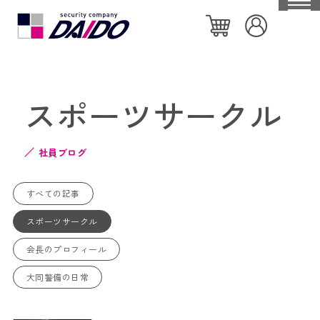
HOME
スポーツサークル
大同警備保障について
社員ブログ
特徴や強み
会社概要
すべての記事
私たちの取り組み
スポーツサークル
セキュリティ機器一覧
会長のプロフィール
社員ブログ
大同警備の日常
個人のお客様