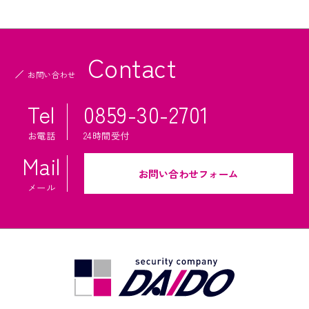
法人のお客様
Contact
オフィスセキュリティ
お問い合わせ
監視カメラシステム
Tel
0859-30-2701
交通誘導・イベント警備・施設警備等
お電話
24時間受付
消防設備設計・施工・点検
Mail
屋外看板点検
お問い合わせフォーム
メール
AEDレンタルサービス
電気工事
商品一覧
特定商取引法に基づく表記