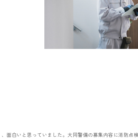
社員ブログ
個人のお客様
法人のお客様
オフィスセキュリティ
監視カメラシステム
交通誘導・イベント警備・施設警備等
消防設備設計・施工・点検
屋外看板点検
AEDレンタルサービス
電気工事
り、面白いと思っていました。大同警備の募集内容に消防点