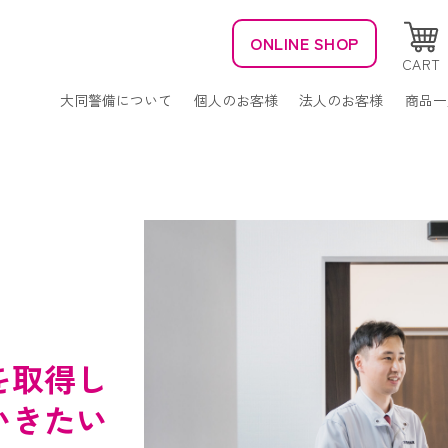
ONLINE SHOP
CART
大同警備について
個人のお客様
法人のお客様
商品一
特徴や強み
オフィスセキュリ
特
会社概要
監視カメラシステ
私たちの取り組み
交通誘導・イベン
セキュリティ機器一覧
消防設備設計・施
大同警備保障について
社員ブログ
屋外看板点検
AEDレンタルサー
特徴や強み
電気工事
会社概要
を取得し
私たちの取り組み
いきたい
セキュリティ機器一覧