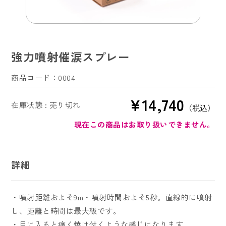
法人のお客様
強力噴射催涙スプレー
オフィスセキュリティ
商品コード：0004
監視カメラシステム
交通誘導・イベント警備・施設警備等
¥14,740
在庫状態 : 売り切れ
（税込）
消防設備設計・施工・点検
現在この商品はお取り扱いできません。
屋外看板点検
AEDレンタルサービス
詳細
電気工事
商品一覧
・噴射距離およそ9m・噴射時間およそ5秒。直線的に噴射
し、距離と時間は最大級です。
特定商取引法に基づく表記
・目に入ると痛く焼け付くような感じになります