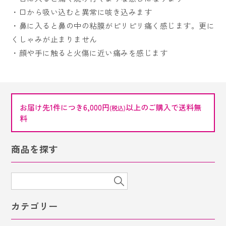
・口から吸い込むと異常に咳き込みます
採用情報
・鼻に入ると鼻の中の粘膜がピリピリ痛く感じます。更に
くしゃみが止まりません
トピックス
・顔や手に触ると火傷に近い痛みを感じます
お問い合わせ
お届け先1件につき6,000円
以上のご購入で送料無
(税込)
ONLINE SHOP
料
商品を探す
検
索:
カテゴリー